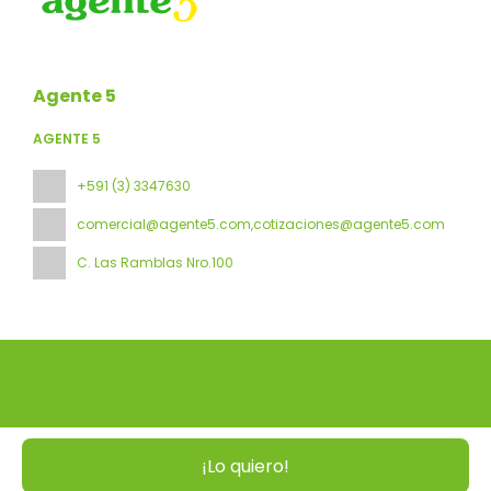
Agente 5
AGENTE 5
+591 (3) 3347630
comercial@agente5.com,cotizaciones@agente5.com
C. Las Ramblas Nro.100
Todos los derechos reservados Agente 5 © 2026
Política de
Privacidad
¡Lo quiero!