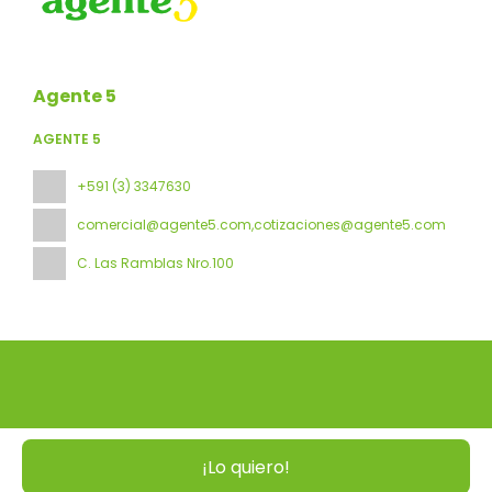
Agente 5
AGENTE 5
+591 (3) 3347630
comercial@agente5.com,cotizaciones@agente5.com
C. Las Ramblas Nro.100
Todos los derechos reservados Agente 5 © 2026
Política de
Privacidad
¡Lo quiero!