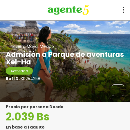
Riviera Maya, México
Admisión a Parque de aventuras
Xel-Ha
Actividad
Ref ID:
30254258
precio por persona Desde
2.039 Bs
En base a 1 adulto