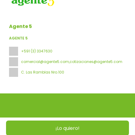
Agente 5
AGENTE 5
+591 (3) 3347630
comercial@agente5.com,cotizaciones@agente5.com
C. Las Ramblas Nro.100
Todos los derechos reservados Agente 5 © 2026
Política de
Privacidad
¡Lo quiero!