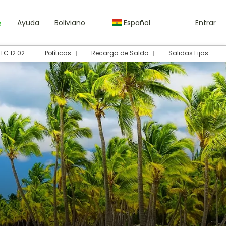
Ayuda
Boliviano
Español
Entrar
TC 12.02
Políticas
Recarga de Saldo
Salidas Fijas