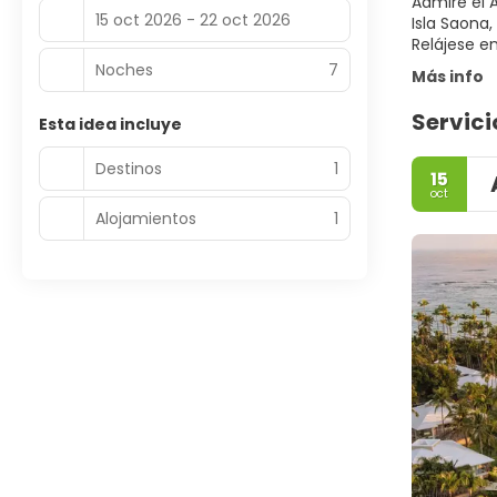
Admire el 
15 oct 2026 - 22 oct 2026
Isla Saona
Relájese e
Noches
7
Más info
Servici
Esta idea incluye
Destinos
1
15
oct
Alojamientos
1