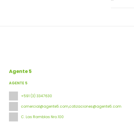
Para un re
en una de l
a Internet 
Te sentirás
Las camas 
plácidamen
tuyos. Ade
higiene pe
Si tienes g
simplemente
Agente 5
piscina pa
AGENTE 5
Tendrás un
alojamient
aparcamient
+591 (3) 3347630
comercial@agente5.com,cotizaciones@agente5.com
C. Las Ramblas Nro.100