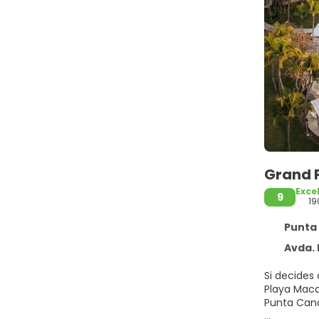
Grand P
Exce
9
19
Punta 
Avda. Fran
Si decides 
Playa Macao. Además, este alojamiento con todo incluido se encuentra a 8,6 km de Playa Bávaro y a 12
Punta Can