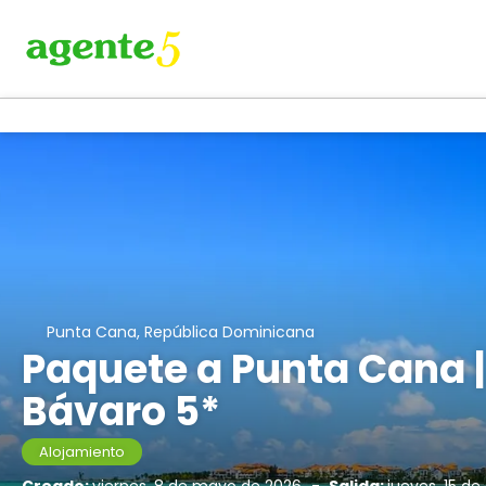
Punta Cana, República Dominicana
Paquete a Punta Cana |
Bávaro 5*
Alojamiento