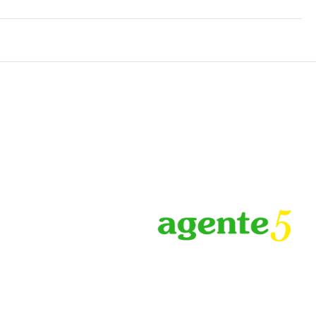
tratamientos corporales y tratamientos faciales. Tras un baño
ansar. Otros servicios de este alojamiento incluyen conexión
 (de pago).
n artículos del minibar gratis y televisión de pantalla plana.
 ropa de cama de alta calidad para descansar
 La conexión wifi gratis te mantendrá en contacto con los
n ducha y bañera combinadas está provisto de artículos de
dral, uno de los 14 restaurantes de este alojamiento, o
s 4 bares con salón, 2 bares en la playa y 4 bares junto a la
los días de 07:00 a 10:30.
ición. ¿Estás organizando un evento en Punta Cana? En este
entro de conferencias y 7 salas de reuniones. Hay un