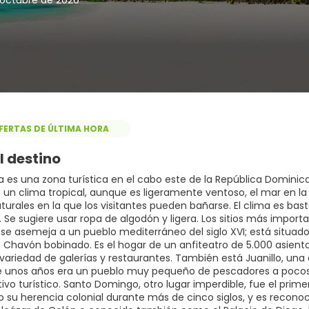
e octubre de 2026
FERTAS DE ÚLTIMA HORA
l destino
 es una zona turística en el cabo este de la República Dominica
 un clima tropical, aunque es ligeramente ventoso, el mar en la 
turales en la que los visitantes pueden bañarse. El clima es bas
Se sugiere usar ropa de algodón y ligera. Los sitios más importa
 se asemeja a un pueblo mediterráneo del siglo XVI; está situad
ío Chavón bobinado. Es el hogar de un anfiteatro de 5.000 asient
 variedad de galerías y restaurantes. También está Juanillo, un
 unos años era un pueblo muy pequeño de pescadores a pocos 
tivo turístico. Santo Domingo, otro lugar imperdible, fue el pri
 su herencia colonial durante más de cinco siglos, y es recon