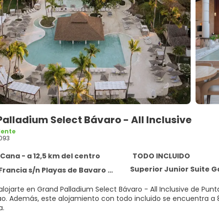
alladium Select Bávaro - All Inclusive
lente
093
Cana - a 12,5 km del centro
TODO INCLUIDO
Superior Junior Suite 
cia s/n Playas de Bavaro Higuey, Punta Cana 23000
alojarte en Grand Palladium Select Bávaro - All Inclusive de Pun
,5 km de Centro urbano de
a.