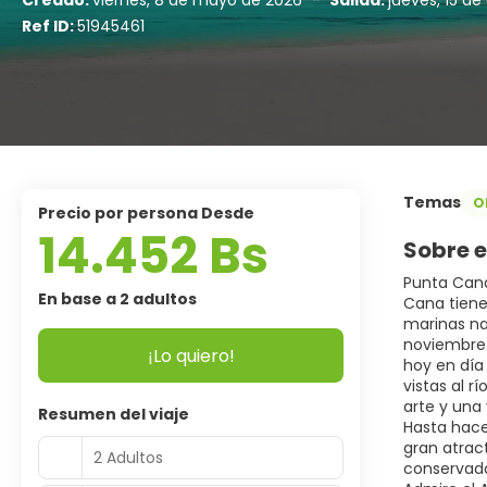
Creado:
viernes, 8 de mayo de 2026
-
Salida:
jueves, 15 d
Ref ID:
51945461
Temas
O
precio por persona Desde
14.452 Bs
Sobre e
Punta Cana
En base a 2 adultos
Cana tiene
marinas na
noviembre. 
¡Lo quiero!
hoy en día
vistas al r
arte y una
Resumen del viaje
Hasta hace
gran atrac
2 Adultos
conservado