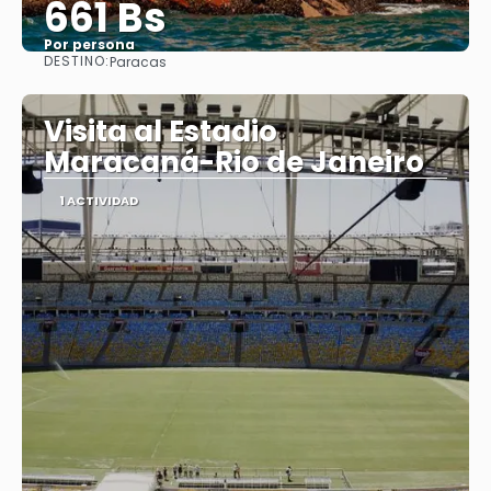
661 Bs
Por persona
DESTINO:
Paracas
Ver
Visita al Estadio
Maracaná-Rio de Janeiro
1 ACTIVIDAD