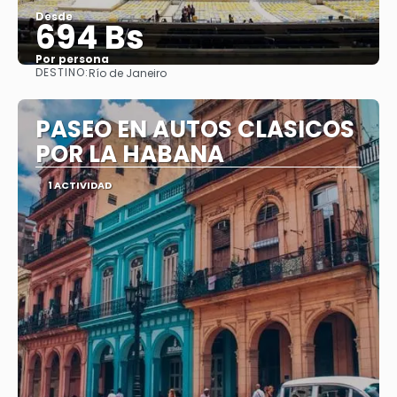
Desde
694 Bs
Por persona
DESTINO:
Río de Janeiro
Ver
PASEO EN AUTOS CLASICOS
POR LA HABANA
1 ACTIVIDAD