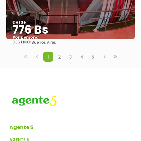
Desde
776 Bs
Por persona
DESTINO:
Buenos Aires
Ver
1
2
3
4
5
Agente 5
AGENTE 5