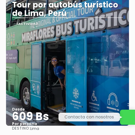
Tour por autobús turístico
de Lima, Perú
1 ACTIVIDAD
Desde
609 Bs
Contacta con nosotros
Por persona
DESTINO:
Lima
Ver