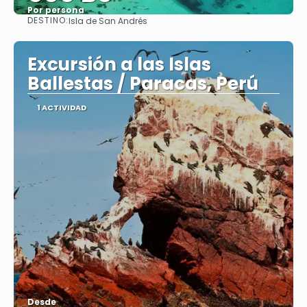
Por persona
DESTINO:
Isla de San Andrés
Ver
Excursión a las Islas
Ballestas / Paracas, Perú
1 ACTIVIDAD
Desde