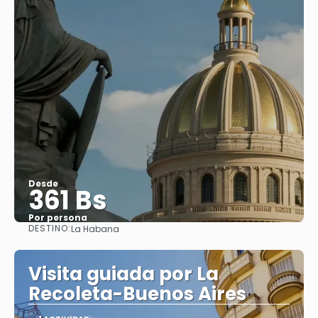
Desde
361 Bs
Por persona
DESTINO:
La Habana
Ver
Visita guiada por La
Recoleta-Buenos Aires