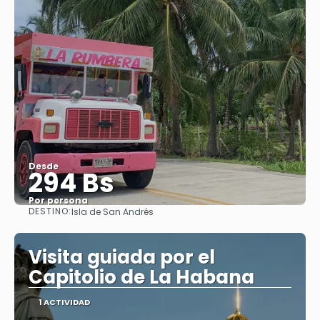
Desde
294 Bs
Por persona
DESTINO:
Isla de San Andrés
Ver
Visita guiada por el
Capitolio de La Habana
1 ACTIVIDAD