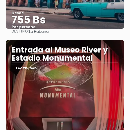
Desde
755 Bs
Por persona
DESTINO:
La Habana
Ver
Entrada al Museo River y
Estadio Monumental
1 ACTIVIDAD