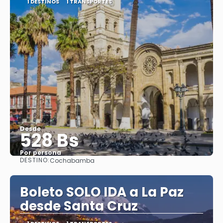
1 DESTINOS
1 TRANSPORTES
Desde
528 Bs
Por persona
DESTINO:
Cochabamba
Ver
Boleto SOLO IDA a La Paz
desde Santa Cruz