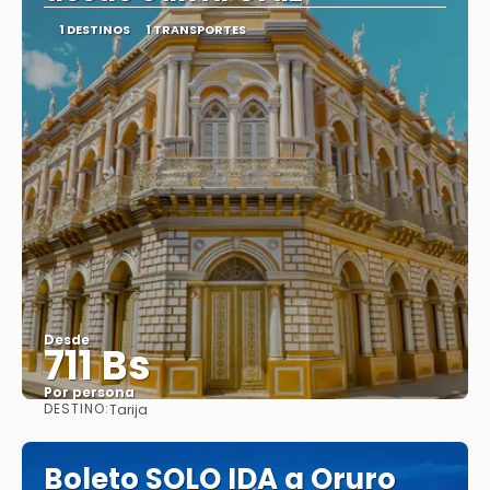
1 DESTINOS
1 TRANSPORTES
Desde
711 Bs
Por persona
DESTINO:
Tarija
Ver
Boleto SOLO IDA a Oruro