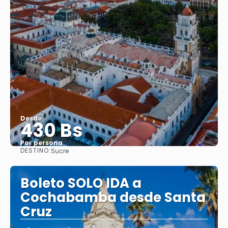
Desde
430 Bs
Por persona
DESTINO:
Sucre
Ver
Boleto SOLO IDA a
Cochabamba desde Santa
Cruz