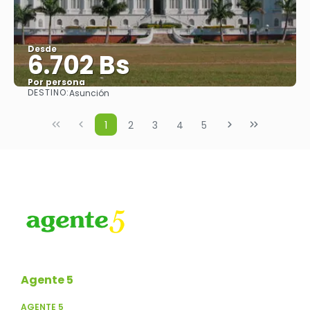
Desde
6.702 Bs
Por persona
DESTINO:
Asunción
Ver
1
2
3
4
5
Agente 5
AGENTE 5