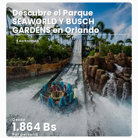
Descubre el Parque
SEAWORLD Y BUSCH
GARDENS en Orlando
1 ACTIVIDAD
Desde
1.864 Bs
Por persona