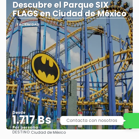
Descubre el Parque SIX
FLAGS en Ciudad de México
1 ACTIVIDAD
Desde
1.717 Bs
Contacta con nosotros
Por persona
DESTINO:
Ciudad de México
Ver