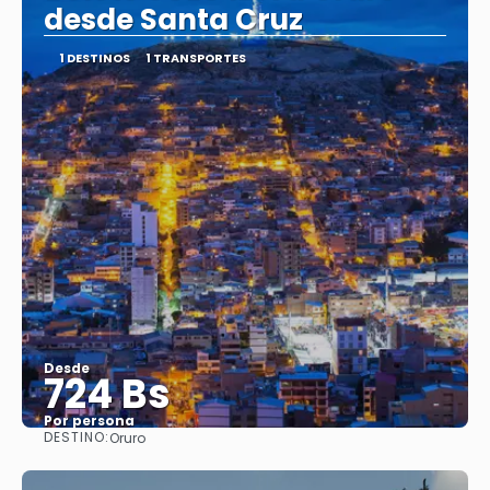
desde Santa Cruz
1 DESTINOS
1 TRANSPORTES
Desde
724 Bs
Por persona
DESTINO:
Oruro
Ver