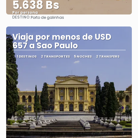
5.638 Bs
Por persona
DESTINO:
Porto de galinhas
Ver
Viaja por menos de USD
657 a Sao Paulo
1 DESTINOS
2 TRANSPORTES
5 NOCHES
2 TRANSFERS