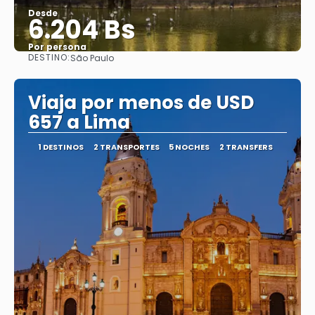
Desde
6.204 Bs
Por persona
DESTINO:
São Paulo
Ver
Viaja por menos de USD
657 a Lima
1 DESTINOS
2 TRANSPORTES
5 NOCHES
2 TRANSFERS