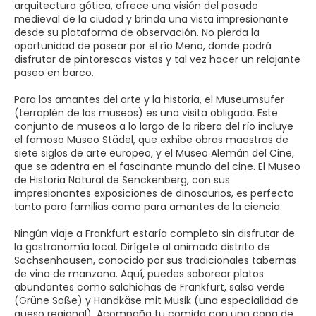
arquitectura gótica, ofrece una visión del pasado
medieval de la ciudad y brinda una vista impresionante
desde su plataforma de observación. No pierda la
oportunidad de pasear por el río Meno, donde podrá
disfrutar de pintorescas vistas y tal vez hacer un relajante
paseo en barco.
Para los amantes del arte y la historia, el Museumsufer
(terraplén de los museos) es una visita obligada. Este
conjunto de museos a lo largo de la ribera del río incluye
el famoso Museo Städel, que exhibe obras maestras de
siete siglos de arte europeo, y el Museo Alemán del Cine,
que se adentra en el fascinante mundo del cine. El Museo
de Historia Natural de Senckenberg, con sus
impresionantes exposiciones de dinosaurios, es perfecto
tanto para familias como para amantes de la ciencia.
Ningún viaje a Frankfurt estaría completo sin disfrutar de
la gastronomía local. Dirígete al animado distrito de
Sachsenhausen, conocido por sus tradicionales tabernas
de vino de manzana. Aquí, puedes saborear platos
abundantes como salchichas de Frankfurt, salsa verde
(Grüne Soße) y Handkäse mit Musik (una especialidad de
queso regional). Acompaña tu comida con una copa de