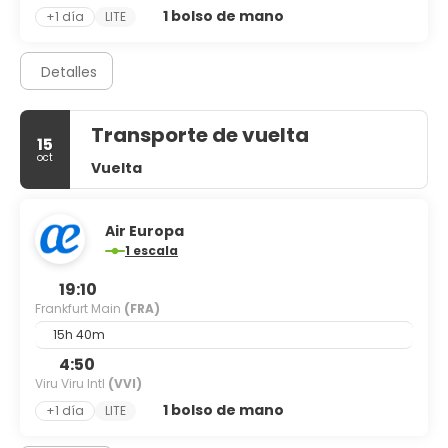
1 bolso de mano
+1 día
LITE
Detalles
Transporte de vuelta
15
oct
Vuelta
Air Europa
1 escala
19:10
Frankfurt Main
(FRA)
15h 40m
4:50
Viru Viru Intl
(VVI)
1 bolso de mano
+1 día
LITE