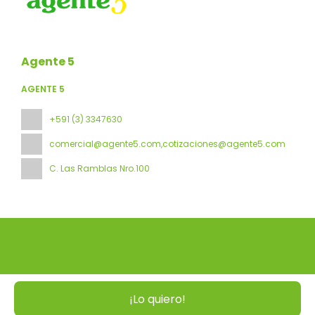
Agente 5
AGENTE 5
+591 (3) 3347630
comercial@agente5.com,cotizaciones@agente5.com
C. Las Ramblas Nro.100
Todos los derechos reservados Agente 5 © 2026
Política de
Privacidad
¡Lo quiero!