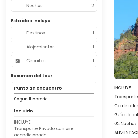
Noches
2
Esta idea incluye
Destinos
1
Alojamientos
1
Circuitos
1
Resumen del tour
INCLUYE
Punto de encuentro
Transporte
Segun Itinerario
Cordinado
Incluido
Guías loca
INCLUYE
02 Noches 
Transporte Privado con aire
ALIMENTACI
acondicionado