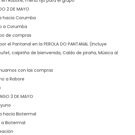
 en Robore, menú fijo para el grupo
ADO 2 DE MAYO
da hacia Corumba
bo a Corumba
mpo de compras
s por el Pantanal en la PEROLA DO PANTANAL (Incluye
fet, caipiriña de bienvenida, Caldo de piraña, Música al
inuamos con las compras
rno a Robore
a
INGO 3 DE MAYO
ayuno
da hacia Biotermal
o a Biotermal
eación