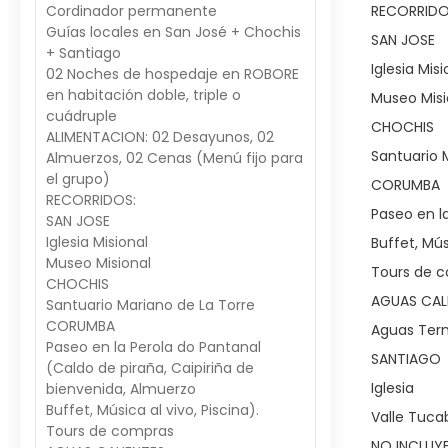
Cordinador permanente
RECORRIDO
Guías locales en San José + Chochis
SAN JOSE
+ Santiago
Iglesia Misi
02 Noches de hospedaje en ROBORE
en habitación doble, triple o
Museo Misi
cuádruple
CHOCHIS
ALIMENTACION: 02 Desayunos, 02
Santuario 
Almuerzos, 02 Cenas (Menú fijo para
el grupo)
CORUMBA
RECORRIDOS:
Paseo en l
SAN JOSE
Iglesia Misional
Buffet, Mús
Museo Misional
Tours de 
CHOCHIS
AGUAS CAL
Santuario Mariano de La Torre
CORUMBA
Aguas Ter
Paseo en la Perola do Pantanal
SANTIAGO
(Caldo de piraña, Caipiriña de
Iglesia
bienvenida, Almuerzo
Buffet, Música al vivo, Piscina).
Valle Tuc
Tours de compras
NO INCLUY