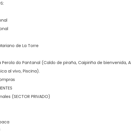
S:
onal
onal
Mariano de La Torre
a Perola do Pantanal (Caldo de piraña, Caipiriña de bienvenida, 
ica al vivo, Piscina).
compras
IENTES
males (SECTOR PRIVADO)
abaca
E