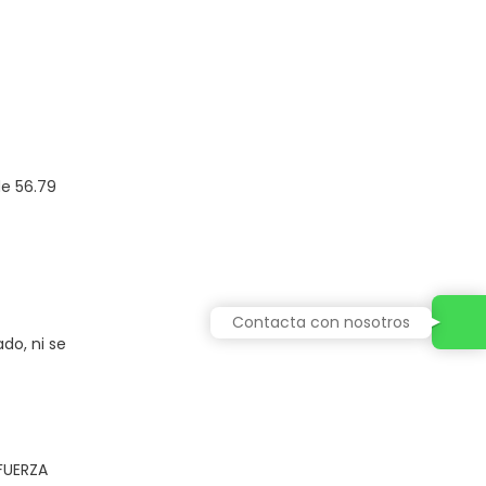
de 56.79
Contacta con nosotros
do, ni se
FUERZA