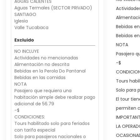
AGUAS CALIENTES
Aguas Termales (SECTOR PRIVADO)
Actividad
SANTIAGO
Alimentaci
Iglesia
Bebidas en
Valle Tucabaca
Bebidas en
Excluido
NOTA
NO INCLUYE
Pasajero q
Actividades no mencionadas
-$
Alimentación no descrita
Bebidas en la Perola Do Pantanal
CONDICION
Bebidas en las comidas
Tours habil
NOTA
Solo para 
Pasajero que requiera una
habitación simple debe realizar pago
El tour tie
adicional de 56.79
permiten 
-$
CONDICIONES:
IMPORTAN
Tours habilitado solo para feriados
LA OPERAD
con tarifa especial
OCASIONAD
Solo para pasajeros nacionales o