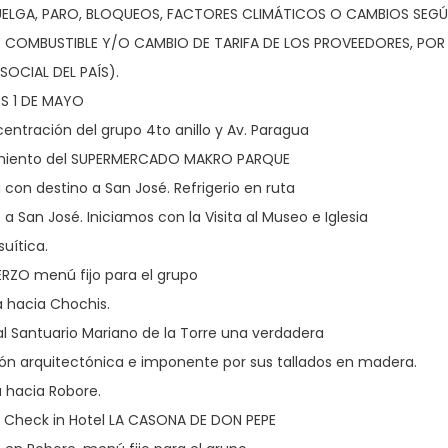
ELGA, PARO, BLOQUEOS, FACTORES CLIMÁTICOS O CAMBIOS SEG
E COMBUSTIBLE Y/O CAMBIO DE TARIFA DE LOS PROVEEDORES, POR
SOCIAL DEL PAÍS).
ES 1 DE MAYO
entración del grupo 4to anillo y Av. Paragua
miento del SUPERMERCADO MAKRO PARQUE
a con destino a San José. Refrigerio en ruta
o a San José. Iniciamos con la Visita al Museo e Iglesia
suítica.
ERZO menú fijo para el grupo
a hacia Chochis.
a al Santuario Mariano de la Torre una verdadera
ón arquitectónica e imponente por sus tallados en madera.
a hacia Robore.
bo Check in Hotel LA CASONA DE DON PEPE