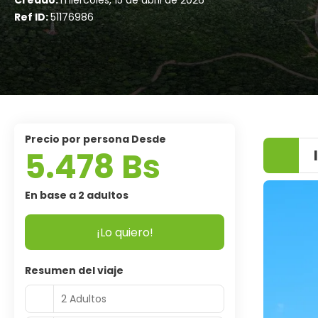
Creado:
miércoles, 15 de abril de 2026
Ref ID:
51176986
precio por persona Desde
5.478 Bs
En base a 2 adultos
¡Lo quiero!
Resumen del viaje
2 Adultos