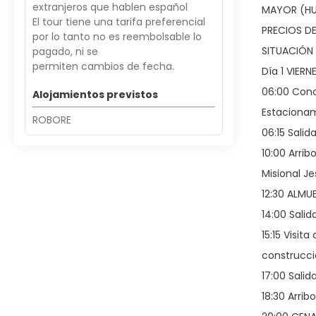
extranjeros que hablen español
MAYOR (HU
El tour tiene una tarifa preferencial
PRECIOS D
por lo tanto no es reembolsable lo
SITUACIÓN 
pagado, ni se
permiten cambios de fecha.
Día 1 VIERN
06:00 Conc
Alojamientos previstos
Estaciona
ROBORE
06:15 Salid
10:00 Arrib
Misional Je
12:30 ALMU
14:00 Salid
15:15 Visit
construcci
17:00 Salid
18:30 Arri