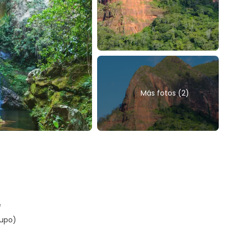
Más fotos (2)
e
rupo)