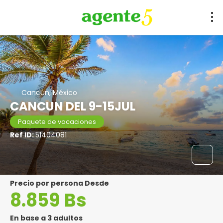
Cancún, México
CANCUN DEL 9-15JUL
Paquete de vacaciones
Ref ID:
51404081
precio por persona Desde
8.859 Bs
En base a 3 adultos