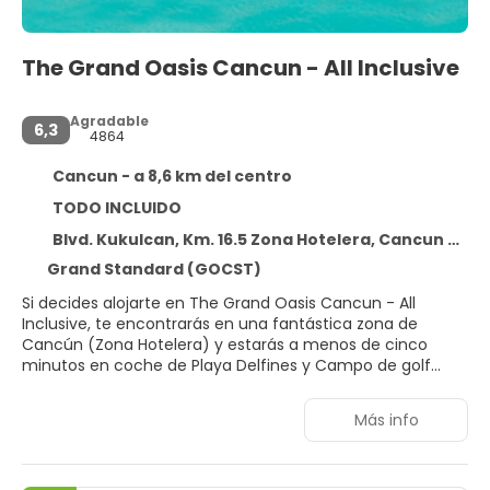
The Grand Oasis Cancun - All Inclusive
Agradable
6,3
4864
Cancun - a 8,6 km del centro
TODO INCLUIDO
Blvd. Kukulcan, Km. 16.5 Zona Hotelera, Cancun 77500
Grand Standard (GOCST)
Si decides alojarte en The Grand Oasis Cancun - All
Inclusive, te encontrarás en una fantástica zona de
Cancún (Zona Hotelera) y estarás a menos de cinco
minutos en coche de Playa Delfines y Campo de golf
Iberostar Cancún. Además, este alojamiento con todo
incluido se encuentra a 3,5 km de Playas de la zona
Más info
hotelera y a 5 km de Plaza la Isla.
Para un relax sin igual, nada como una visita al spa, que