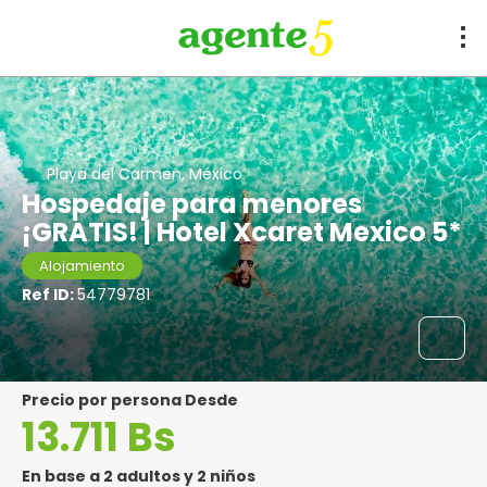
Playa del Carmen, México
Hospedaje para menores
¡GRATIS! | Hotel Xcaret Mexico 5*
Alojamiento
Ref ID:
54779781
precio por persona Desde
13.711 Bs
En base a 2 adultos y 2 niños