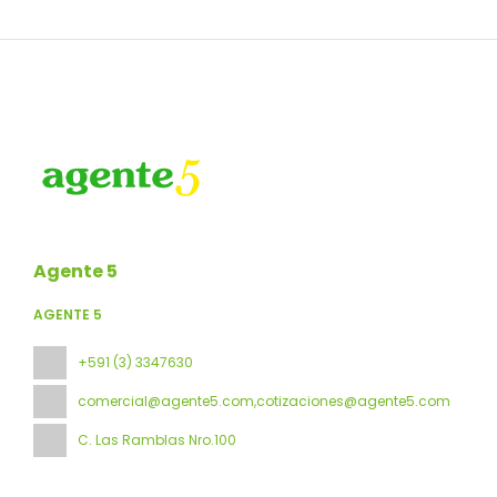
también te ofrece servicio de habitaciones las 24 horas y
2 cafeterías. Apaga tu sed en uno de los 14 bares con
salón o los 2 bares junto a la piscina. Se ofrece un
desayuno completo gratuito todos los días de 07:00 a
12:00.
Tendrás un centro de negocios, periódicos gratuitos en el
vestíbulo y tintorería a tu disposición. Se ofrece servicio
de transporte al aeropuerto (ida y vuelta) gratuito
disponible 24 horas.
Agente 5
AGENTE 5
+591 (3) 3347630
comercial@agente5.com,cotizaciones@agente5.com
C. Las Ramblas Nro.100