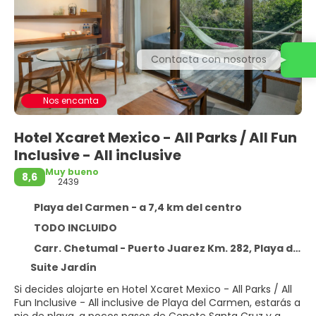
Contacta con nosotros
Nos encanta
Hotel Xcaret Mexico - All Parks / All Fun
Inclusive - All inclusive
Muy bueno
8,6
2439
Playa del Carmen - a 7,4 km del centro
TODO INCLUIDO
Carr. Chetumal - Puerto Juarez Km. 282, Playa del Carmen 77710
Suite Jardín
Si decides alojarte en Hotel Xcaret Mexico - All Parks / All
Fun Inclusive - All inclusive de Playa del Carmen, estarás a
pie de playa, a pocos pasos de Cenote Santa Cruz y a