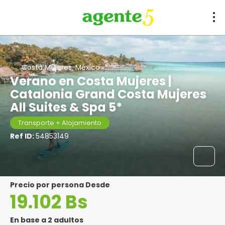
Costa Mujeres, México
Verano en Costa Mujeres |
Catalonia Grand Costa Mujeres
All Suites & Spa 5*
Transporte + Alojamiento
Ref ID:
54853149
precio por persona Desde
19.102 Bs
En base a 2 adultos